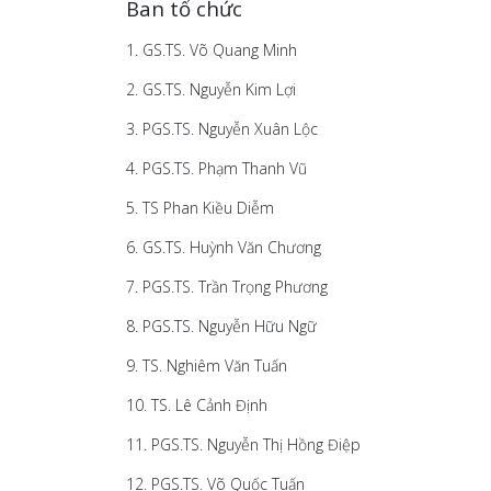
Ban tổ chức
1. GS.TS. Võ Quang Minh
2. GS.TS. Nguyễn Kim Lợi
3. PGS.TS. Nguyễn Xuân Lộc
4. PGS.TS. Phạm Thanh Vũ
5. TS Phan Kiều Diễm
6. GS.TS. Huỳnh Văn Chương
7. PGS.TS. Trần Trọng Phương
8. PGS.TS. Nguyễn Hữu Ngữ
9. TS. Nghiêm Văn Tuấn
10. TS. Lê Cảnh Định
11. PGS.TS. Nguyễn Thị Hồng Điệp
12. PGS.TS. Võ Quốc Tuấn