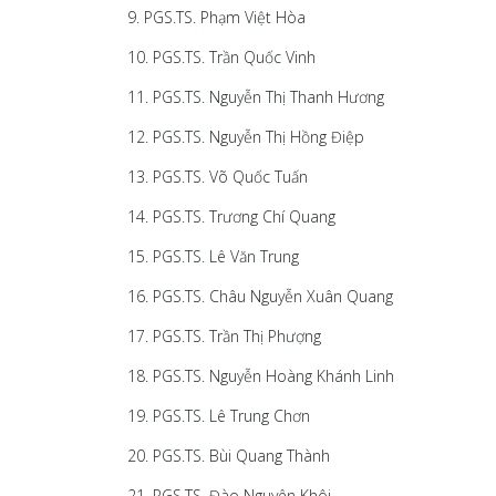
9. PGS.TS. Phạm Việt Hòa
10. PGS.TS. Trần Quốc Vinh
11. PGS.TS. Nguyễn Thị Thanh Hương
12. PGS.TS. Nguyễn Thị Hồng Điệp
13. PGS.TS. Võ Quốc Tuấn
14. PGS.TS. Trương Chí Quang
15. PGS.TS. Lê Văn Trung
16. PGS.TS. Châu Nguyễn Xuân Quang
17. PGS.TS. Trần Thị Phượng
18. PGS.TS. Nguyễn Hoàng Khánh Linh
19. PGS.TS. Lê Trung Chơn
20. PGS.TS. Bùi Quang Thành
21. PGS.TS. Đào Nguyên Khôi